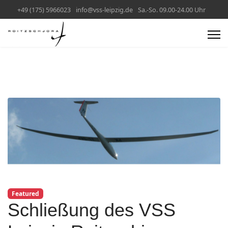
+49 (175) 5966023
info@vss-leipzig.de
Sa.-So. 09.00-24.00 Uhr
Featured
Schließung des VSS